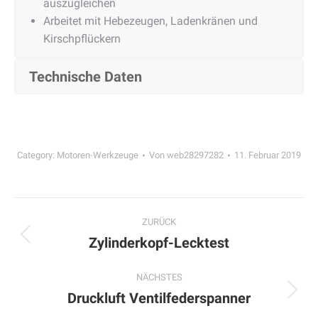
auszugleichen
Arbeitet mit Hebezeugen, Ladenkränen und
Kirschpflückern
Technische Daten
Category:
Motoren-Werkzeuge
Von
web28297282
11. Februar 2019
Project
ZURÜCK
navigation
Zylinderkopf-Lecktest
Previous
project:
NÄCHSTES
Druckluft Ventilfederspanner
Next
project: