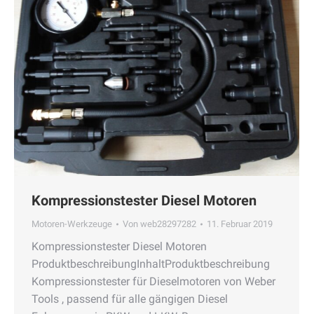
Kompressionstester Diesel Motoren
Motoren-Werkzeuge
Von
web28297282
11. Februar 2019
Kompressionstester Diesel Motoren
ProduktbeschreibungInhaltProduktbeschreibung
Kompressionstester für Dieselmotoren von Weber
Tools , passend für alle gängigen Diesel