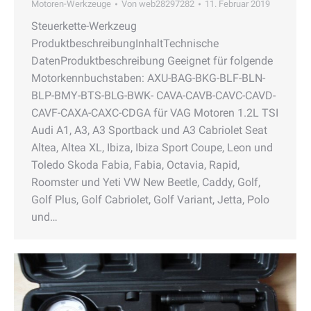
Motoren-Werkzeuge
Von
web28297282
11. Februar 2019
Steuerkette-Werkzeug
ProduktbeschreibungInhaltTechnische
DatenProduktbeschreibung Geeignet für folgende
Motorkennbuchstaben: AXU-BAG-BKG-BLF-BLN-
BLP-BMY-BTS-BLG-BWK- CAVA-CAVB-CAVC-CAVD-
CAVF-CAXA-CAXC-CDGA für VAG Motoren 1.2L TSI
Audi A1, A3, A3 Sportback und A3 Cabriolet Seat
Altea, Altea XL, Ibiza, Ibiza Sport Coupe, Leon und
Toledo Skoda Fabia, Fabia, Octavia, Rapid,
Roomster und Yeti VW New Beetle, Caddy, Golf,
Golf Plus, Golf Cabriolet, Golf Variant, Jetta, Polo
und…