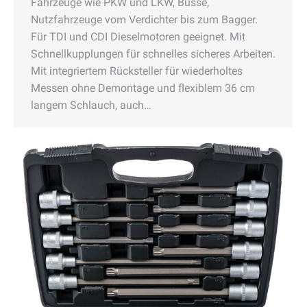
Fahrzeuge wie PKW und LKW, Busse,
Nutzfahrzeuge vom Verdichter bis zum Bagger.
Für TDI und CDI Dieselmotoren geeignet. Mit
Schnellkupplungen für schnelles sicheres Arbeiten.
Mit integriertem Rücksteller für wiederholtes
Messen ohne Demontage und flexiblem 36 cm
langem Schlauch, auch…