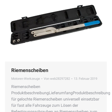
Riemenscheiben
Motoren-Werkzeuge
Von
web28297282
13. Februar 2019
Riemenscheiben
ProduktbeschreibungLieferumfangProduktbeschreibung
für gelochte Riemenscheiben universell einsetzbar
für fast alle Fahrzeuge zum Lösen der
Befestigungsschrauben an Riemenscheiben zum