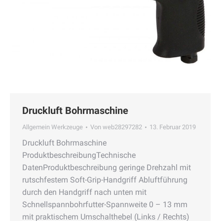
Druckluft Bohrmaschine
Allgemein Werkzeuge
Von
web28297282
13. Februar 2019
Druckluft Bohrmaschine
ProduktbeschreibungTechnische
DatenProduktbeschreibung geringe Drehzahl mit
rutschfestem Soft-Grip-Handgriff Abluftführung
durch den Handgriff nach unten mit
Schnellspannbohrfutter-Spannweite 0 – 13 mm
mit praktischem Umschalthebel (Links / Rechts)