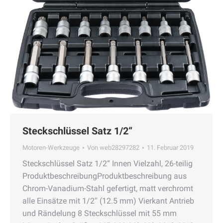
Steckschlüssel Satz 1/2“
Motoren-Werkzeuge
Von
web28297282
11. Februar 2019
Steckschlüssel Satz 1/2“ Innen Vielzahl, 26-teilig
ProduktbeschreibungProduktbeschreibung aus
Chrom-Vanadium-Stahl gefertigt, matt verchromt
alle Einsätze mit 1/2″ (12.5 mm) Vierkant Antrieb
und Rändelung 8 Steckschlüssel mit 55 mm